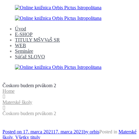
Úvod
E-SHOP
TITULY MŠVVaŠ SR
WEB
Semináre
Súťaž SLOVO
Čoskoro budem prvákom 2
Home
Materské školy
Čoskoro budem prvákom 2
Posted on
17. marca 2021
17. marca 2021
by
orbis
Posted in
Materské
školy
,
Všetky tituly