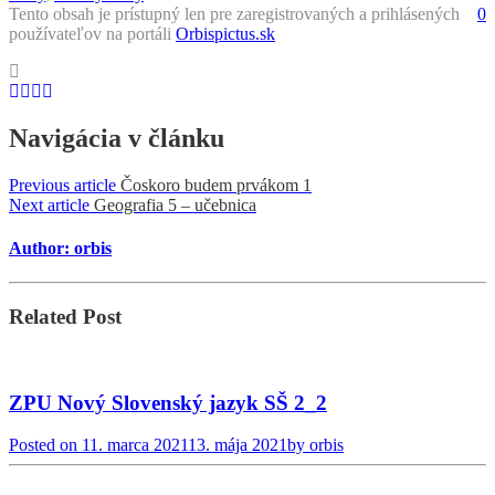
Tento obsah je prístupný len pre zaregistrovaných a prihlásených
0
používateľov na portáli
Orbispictus.sk
Navigácia v článku
Previous article
Čoskoro budem prvákom 1
Next article
Geografia 5 – učebnica
Author: orbis
Related Post
ZPU Nový Slovenský jazyk SŠ 2_2
Posted on
11. marca 2021
13. mája 2021
by
orbis