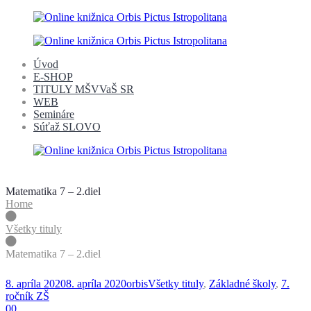
Úvod
E-SHOP
TITULY MŠVVaŠ SR
WEB
Semináre
Súťaž SLOVO
Matematika 7 – 2.diel
Home
Všetky tituly
Matematika 7 – 2.diel
Posted
by
Posted
8. apríla 2020
8. apríla 2020
orbis
Všetky tituly
,
Základné školy
,
7.
on
in
ročník ZŠ
0
0