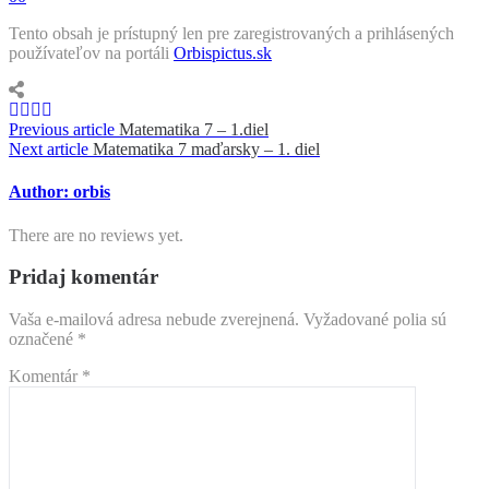
Tento obsah je prístupný len pre zaregistrovaných a prihlásených
používateľov na portáli
Orbispictus.sk
Navigácia
Previous article
Matematika 7 – 1.diel
Next article
Matematika 7 maďarsky – 1. diel
v
článku
Author: orbis
There are no reviews yet.
Pridaj komentár
Vaša e-mailová adresa nebude zverejnená.
Vyžadované polia sú
označené
*
Komentár
*