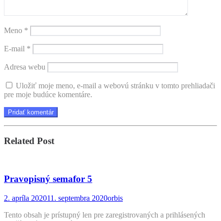
Meno
*
E-mail
*
Adresa webu
Uložiť moje meno, e-mail a webovú stránku v tomto prehliadači
pre moje budúce komentáre.
Related Post
Pravopisný semafor 5
Posted
by
2. apríla 2020
11. septembra 2020
orbis
on
Tento obsah je prístupný len pre zaregistrovaných a prihlásených