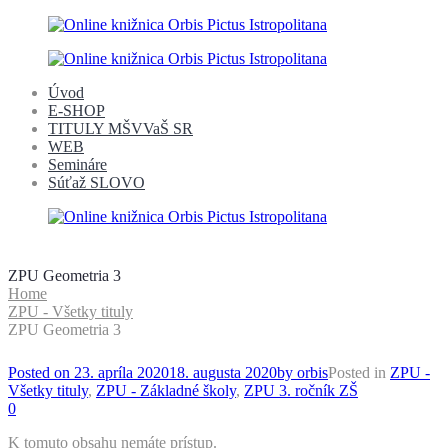
Úvod
E-SHOP
TITULY MŠVVaŠ SR
WEB
Semináre
Súťaž SLOVO
ZPU Geometria 3
Home
ZPU - Všetky tituly
ZPU Geometria 3
Posted on
23. apríla 2020
18. augusta 2020
by
orbis
Posted in
ZPU -
Všetky tituly
,
ZPU - Základné školy
,
ZPU 3. ročník ZŠ
0
K tomuto obsahu nemáte prístup.