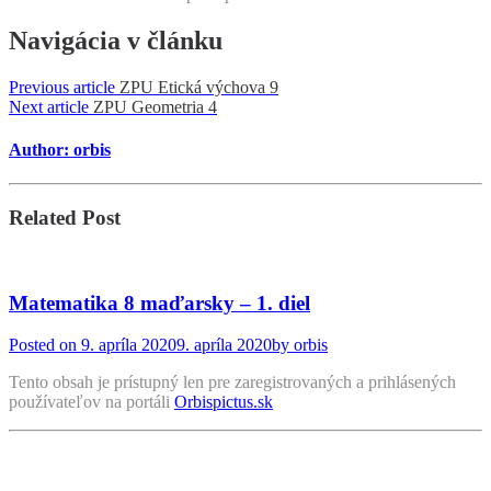
Navigácia v článku
Previous article
ZPU Etická výchova 9
Next article
ZPU Geometria 4
Author: orbis
Related Post
Matematika 8 maďarsky – 1. diel
Posted on
9. apríla 2020
9. apríla 2020
by
orbis
Tento obsah je prístupný len pre zaregistrovaných a prihlásených
používateľov na portáli
Orbispictus.sk